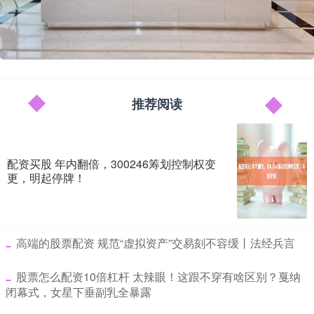
推荐阅读
配资买股 年内翻倍，300246筹划控制权变
更，明起停牌！
​高端的股票配资 规范“虚拟资产”交易刻不容缓丨法经兵言
​股票怎么配资10倍杠杆 太辣眼！这跟不穿有啥区别？戛纳
闭幕式，女星下垂副乳全暴露