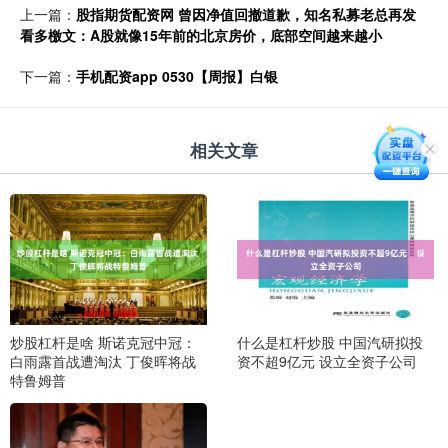
上一篇：
股指期货配资网 曾因净值回撤道歉，知名私募老总再发
看多檄文：A股就像15年前的北京房价，底部空间越来越小
下一篇：
手机配资app 0530【周报】白银
相关文章
炒股杠杆是啥 斯诺克冠中冠：
什么是杠杆炒股 中国汽研拟投
白雨露首战遭淘汰 丁俊晖将战
资不超9亿元 设立全资子公司
特鲁姆普