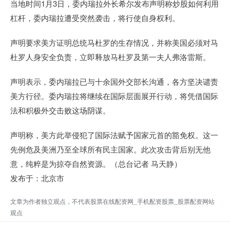
当地时间1月3日，委内瑞拉外长希尔发布声明称炒股如何利用
杠杆，委内瑞拉遭受突然袭击，将行使自身权利。
声明要求美方证明总统马杜罗的生存情况，并称美国必须对马
杜罗人身安全负责，立即释放马杜罗及第一夫人弗洛雷斯。
声明表示，委内瑞拉已与十余国外交部长沟通，各方坚决谴责
美方行径。委内瑞拉将继续在国际层面展开行动，将凭借国际
法和积极外交击败这场阴谋。
声明称，美方此举侵犯了国际法赋予国家元首的豁免权。这一
先例危及美洲乃至全球所有民主国家。此次攻击背后别无他
意，纯粹是为掠夺自然资源。（总台记者 马天静）
发布于：北京市
文章为作者独立观点，不代表股票在线配资网_手机配资股票_股票配资网站
观点