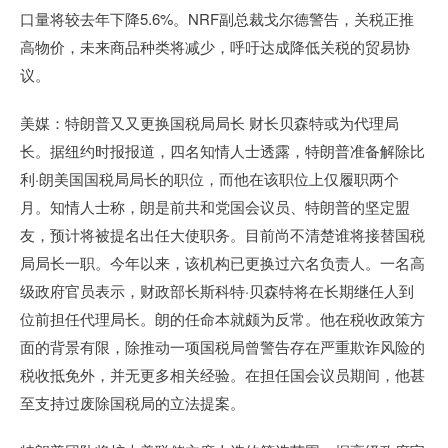
口量将较去年下降5.6%。NRF副总裁戈尔德警告，关税正推
高物价，未来商品种类将减少，呼吁达成降低关税的贸易协
议。
美媒：特朗普又又更换国税局局长 财长贝森特或为代理局
长。据纽约时报报道，四名知情人士透露，特朗普准备解除比
利·朗美国国税局局长的职位，而他在该职位上仅履职两个
月。知情人士称，朗是前共和党国会议员、特朗普的坚定盟
友，预计将被提名出任大使职务。目前尚不清楚谁将接替国税
局局长一职。今年以来，该机构已更换过六名负责人。一名高
级政府官员表示，财政部长斯科特·贝森特将在长期继任人到
位前担任代理局长。朗的任命本就颇为反常。他在税收政策方
面的背景有限，除推动一项国税局曾警告存在严重欺诈风险的
税收抵免外，并无更多相关经验。在担任国会议员期间，他甚
至支持过废除国税局的立法提案。