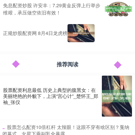
免息配资炒股 许安丰：7.29黄金反弹上行举步
维艰，承压做空依旧有效！
正规炒股配资网 8月4日龙虎榜
推荐阅读
股票配资利息最低 历史上典型的腹黑女：在
美丽绝艳的外貌下，上演“宫心计”_楚怀王_郑
袖_张仪
​股票怎么配资10倍杠杆 太辣眼！这跟不穿有啥区别？戛纳
闭幕式，女星下垂副乳全暴露