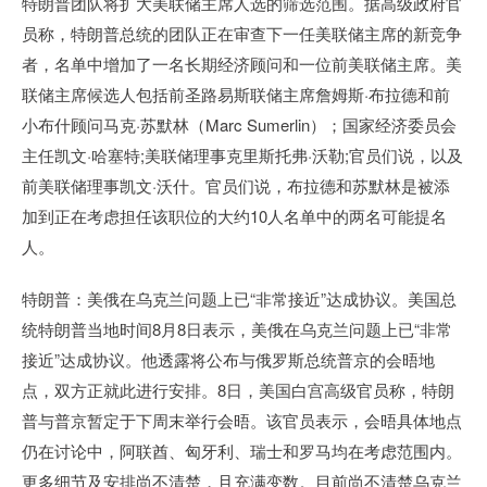
特朗普团队将扩大美联储主席人选的筛选范围。据高级政府官
员称，特朗普总统的团队正在审查下一任美联储主席的新竞争
者，名单中增加了一名长期经济顾问和一位前美联储主席。美
联储主席候选人包括前圣路易斯联储主席詹姆斯·布拉德和前
小布什顾问马克·苏默林（Marc Sumerlin）；国家经济委员会
主任凯文·哈塞特;美联储理事克里斯托弗·沃勒;官员们说，以及
前美联储理事凯文·沃什。官员们说，布拉德和苏默林是被添
加到正在考虑担任该职位的大约10人名单中的两名可能提名
人。
特朗普：美俄在乌克兰问题上已“非常接近”达成协议。美国总
统特朗普当地时间8月8日表示，美俄在乌克兰问题上已“非常
接近”达成协议。他透露将公布与俄罗斯总统普京的会晤地
点，双方正就此进行安排。8日，美国白宫高级官员称，特朗
普与普京暂定于下周末举行会晤。该官员表示，会晤具体地点
仍在讨论中，阿联酋、匈牙利、瑞士和罗马均在考虑范围内。
更多细节及安排尚不清楚，且充满变数。目前尚不清楚乌克兰