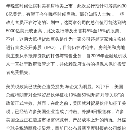
年晚些时候让房利美和房地美上市，此次发行预计可筹集约30
0亿美元，有望于今年晚些时候启动。部分知情人士称，一些
政府官员正在讨论的计划中，这两家公司的总估值可能达到约
5000亿美元或更高，此次发行涉及出售其5%至15%的股票。
不过，这两大抵押贷款巨头是作为一家公司还是两家独立实体
进行首次公开募股（IPO），目前仍在讨论中。房利美和房地
美主要从事抵押贷款的打包与销售业务，自2008年金融危机以
来一直处于政府监管之下，并依赖政府支持的担保来保护投资
者免受损失。
美关税政策已致美企遭受损失 车企尤为明显。8月7日，美国
总统特朗普对全球贸易伙伴征收10%至50%所谓“对等关税”的
政策正式生效。然而，在此之前，美国就对贸易伙伴加征了关
税，已经给许多美国企业造成了冲击。外媒6日报道称，许多
美国企业正在遭遇市场需求减弱、产品成本上升的情况。外媒
全球关税追踪数据显示，目前已公布最新季度财报的公司纷纷