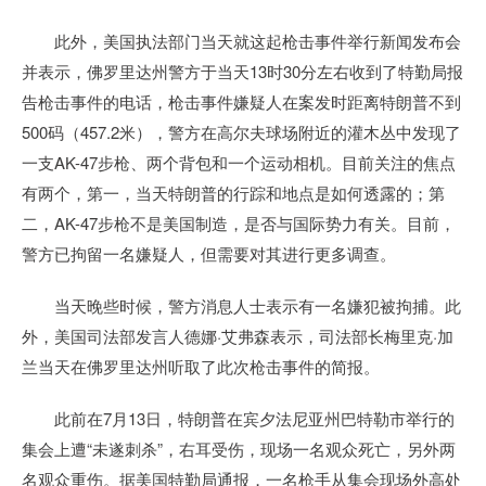
此外，美国执法部门当天就这起枪击事件举行新闻发布会
并表示，佛罗里达州警方于当天13时30分左右收到了特勤局报
告枪击事件的电话，枪击事件嫌疑人在案发时距离特朗普不到
500码（457.2米），警方在高尔夫球场附近的灌木丛中发现了
一支AK-47步枪、两个背包和一个运动相机。目前关注的焦点
有两个，第一，当天特朗普的行踪和地点是如何透露的；第
二，AK-47步枪不是美国制造，是否与国际势力有关。目前，
警方已拘留一名嫌疑人，但需要对其进行更多调查。
当天晚些时候，警方消息人士表示有一名嫌犯被拘捕。此
外，美国司法部发言人德娜·艾弗森表示，司法部长梅里克·加
兰当天在佛罗里达州听取了此次枪击事件的简报。
此前在7月13日，特朗普在宾夕法尼亚州巴特勒市举行的
集会上遭“未遂刺杀”，右耳受伤，现场一名观众死亡，另外两
名观众重伤。据美国特勤局通报，一名枪手从集会现场外高处