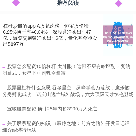
推荐阅读
杠杆炒股的app A股龙虎榜丨恒宝股份涨
6.25%换手率40.34%，深股通净卖出1.47
亿，游资交易猿净卖出1.6亿，量化基金净卖
出5097万
​股票怎么配资10倍杠杆 太辣眼！这跟不穿有啥区别？戛纳
闭幕式，女星下垂副乳全暴露
​股票里杠杆什么意思 吞噬星空：罗峰学会万流线，魔杀族
分身孵化成功，诺岚山逃亡域外战场，六大顶级天才惊艳登场
​宣城股票配资 预计25年内超3900万人死亡
​关于股票配资的知识 《寂静之地：前方之路》开发日记详
细介绍潜行玩法