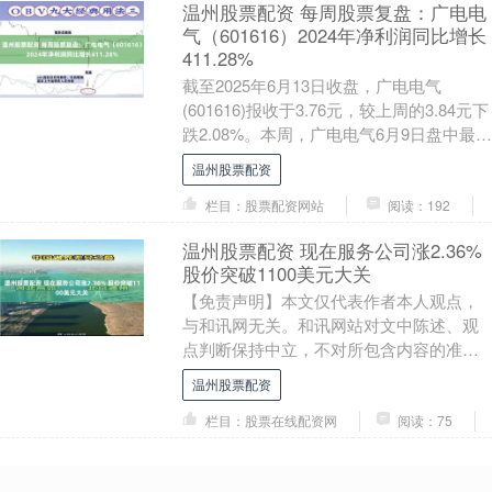
温州股票配资 每周股票复盘：广电电
气（601616）2024年净利润同比增长
411.28%
截至2025年6月13日收盘，广电电气
(601616)报收于3.76元，较上周的3.84元下
跌2.08%。本周，广电电气6月9日盘中最高
价报3.87元。6月13....
温州股票配资
栏目：股票配资网站
阅读：192
温州股票配资 现在服务公司涨2.36%
股价突破1100美元大关
【免责声明】本文仅代表作者本人观点，
与和讯网无关。和讯网站对文中陈述、观
点判断保持中立，不对所包含内容的准确
性、可靠性或完整性提供任何明示或暗示
温州股票配资
的保证。请读者仅....
栏目：股票在线配资网
阅读：75