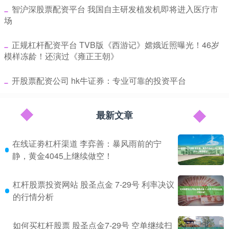
​智沪深股票配资平台 我国自主研发植发机即将进入医疗市
场
​正规杠杆配资平台 TVB版《西游记》嫦娥近照曝光！46岁
模样冻龄！还演过《雍正王朝》
​开股票配资公司 hk牛证券：专业可靠的投资平台
最新文章
在线证劵杠杆渠道 李弈善：暴风雨前的宁
静，黄金4045上继续做空！
杠杆股票投资网站 股圣点金 7-29号 利率决议
的行情分析
如何买杠杆股票 股圣点金7-29号 空单继续扫