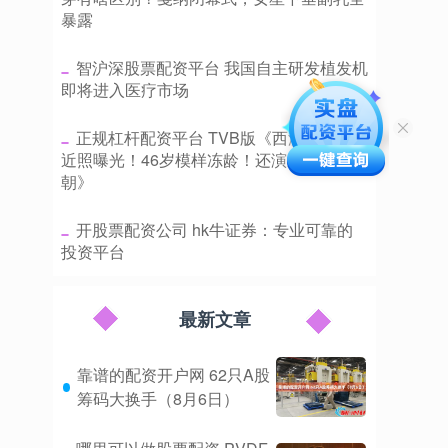
暴露
​智沪深股票配资平台 我国自主研发植发机
即将进入医疗市场
​正规杠杆配资平台 TVB版《西游记》嫦娥
近照曝光！46岁模样冻龄！还演过《雍正王
朝》
​开股票配资公司 hk牛证券：专业可靠的
投资平台
最新文章
靠谱的配资开户网 62只A股
筹码大换手（8月6日）