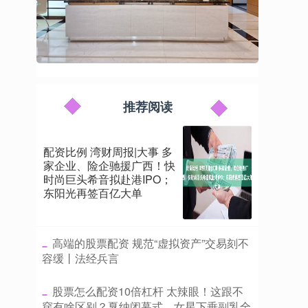
推荐阅读
配资比例 湾财周报|大事 多
家企业、险企驰援广西！快
时尚巨头希音拟赴港IPO；
东阳光再签百亿大单
​高端的股票配资 规范“虚拟资产”交易刻不
容缓丨法经兵言
​股票怎么配资10倍杠杆 太辣眼！这跟不
穿有啥区别？戛纳闭幕式，女星下垂副乳全