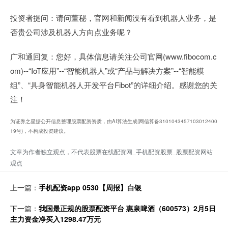
投资者提问：请问董秘，官网和新闻没有看到机器人业务，是
否贵公司涉及机器人方向点业务呢？
广和通回复：您好，具体信息请关注公司官网(www.fibocom.c
om)--“IoT应用”--“智能机器人”或“产品与解决方案”--“智能模
组”、“具身智能机器人开发平台Fibot”的详细介绍。感谢您的关
注！
为证券之星据公开信息整理股票配资资质，由AI算法生成(网信算备3101043457103012400
19号)，不构成投资建议。
文章为作者独立观点，不代表股票在线配资网_手机配资股票_股票配资网站
观点
上一篇：
手机配资app 0530【周报】白银
下一篇：
我国最正规的股票配资平台 惠泉啤酒（600573）2月5日
主力资金净买入1298.47万元