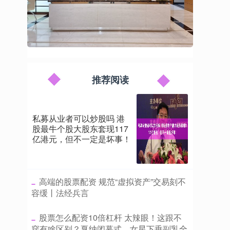
推荐阅读
私募从业者可以炒股吗 港
股最牛个股大股东套现117
亿港元，但不一定是坏事！
​高端的股票配资 规范“虚拟资产”交易刻不
容缓丨法经兵言
​股票怎么配资10倍杠杆 太辣眼！这跟不
穿有啥区别？戛纳闭幕式，女星下垂副乳全