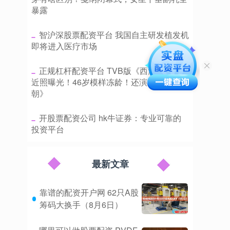
暴露
​智沪深股票配资平台 我国自主研发植发机
即将进入医疗市场
​正规杠杆配资平台 TVB版《西游记》嫦娥
近照曝光！46岁模样冻龄！还演过《雍正王
朝》
​开股票配资公司 hk牛证券：专业可靠的
投资平台
最新文章
靠谱的配资开户网 62只A股
筹码大换手（8月6日）