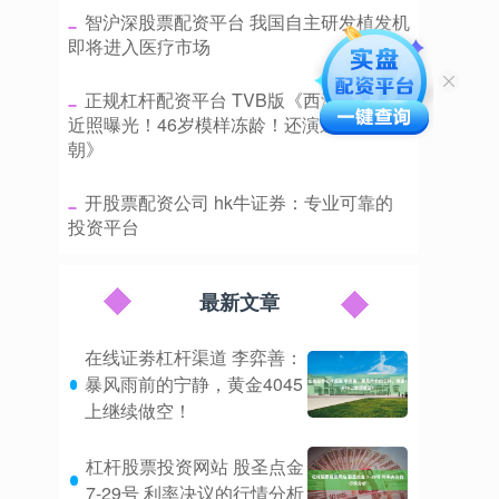
​智沪深股票配资平台 我国自主研发植发机
即将进入医疗市场
​正规杠杆配资平台 TVB版《西游记》嫦娥
近照曝光！46岁模样冻龄！还演过《雍正王
朝》
​开股票配资公司 hk牛证券：专业可靠的
投资平台
最新文章
在线证劵杠杆渠道 李弈善：
暴风雨前的宁静，黄金4045
上继续做空！
杠杆股票投资网站 股圣点金
7-29号 利率决议的行情分析