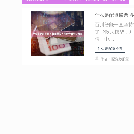
什么是配资股票 
百川智能一直坚持
了12款大模型，
强，中....
什么是配资股票
作者：配资炒股堂