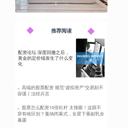
推荐阅读
配资论坛 深度回撤之后，
黄金的定价锚发生了什么变
化
​高端的股票配资 规范“虚拟资产”交易刻不
容缓丨法经兵言
​股票怎么配资10倍杠杆 太辣眼！这跟不
穿有啥区别？戛纳闭幕式，女星下垂副乳全
暴露