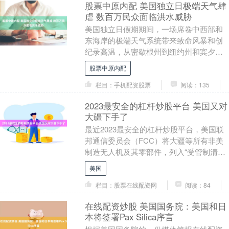
股票中原内配 美国独立日极端天气肆
虐 数百万民众面临洪水威胁
美国独立日假期期间，一场席卷中西部和
东海岸的极端天气系统带来致命风暴和创
纪录高温，从密歇根州到纽约州和宾夕法
尼亚州的大片地区遭遇严重破坏，数百万
股票中原内配
民众面临洪水风险....
栏目：手机配资股票
阅读：135
2023最安全的杠杆炒股平台 美国又对
大疆下手了
最近2023最安全的杠杆炒股平台，美国联
邦通信委员会（FCC）将大疆等所有非美
制造无人机及其零部件，列入“受管制清
单”，禁止其对美出口或在美销售。 理由？
美国
还是“....
栏目：股票在线配资网
阅读：84
在线配资炒股 美国国务院：美国和日
本将签署Pax Silica序言