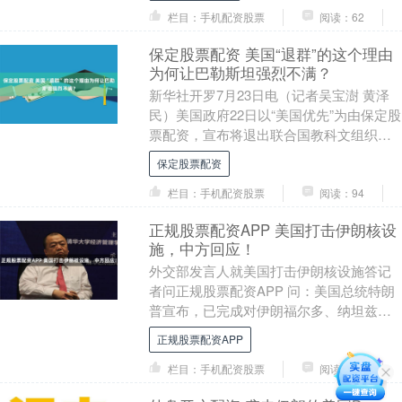
栏目：手机配资股票
阅读：62
保定股票配资 美国“退群”的这个理由
为何让巴勒斯坦强烈不满？
新华社开罗7月23日电（记者吴宝澍 黄泽
民）美国政府22日以“美国优先”为由保定股
票配资，宣布将退出联合国教科文组织。
“退群”理由之一是，联合国教科文组织接纳
保定股票配资
巴....
栏目：手机配资股票
阅读：94
正规股票配资APP 美国打击伊朗核设
施，中方回应！
外交部发言人就美国打击伊朗核设施答记
者问正规股票配资APP 问：美国总统特朗
普宣布，已完成对伊朗福尔多、纳坦兹、
伊斯法罕三处核设施打击。请问中方对此
正规股票配资APP
有何评论？ ....
栏目：手机配资股票
阅读：53