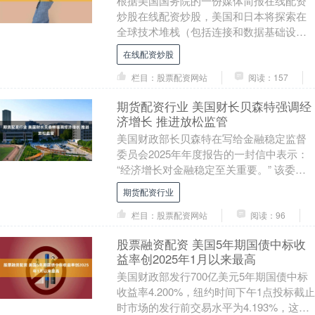
根据美国国务院的一份媒体简报在线配资
炒股在线配资炒股，美国和日本将探索在
全球技术堆栈（包括连接和数据基础设
施）的旗舰项目上开展合作的机会。项目
在线配资炒股
还将涵盖半导体、先....
栏目：股票配资网站
阅读：157
期货配资行业 美国财长贝森特强调经
济增长 推进放松监管
美国财政部长贝森特在写给金融稳定监督
委员会2025年年度报告的一封信中表示：
“经济增长对金融稳定至关重要。” 该委员
会是为应对2008年金融危机而成立的监管
期货配资行业
机构....
栏目：股票配资网站
阅读：96
股票融资配资 美国5年期国债中标收
益率创2025年1月以来最高
美国财政部发行700亿美元5年期国债中标
收益率4.200%，纽约时间下午1点投标截止
时市场的发行前交易水平为4.193%，这表