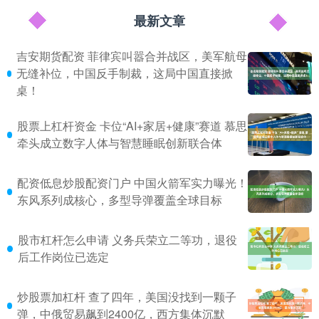
最新文章
吉安期货配资 菲律宾叫嚣合并战区，美军航母
无缝补位，中国反手制裁，这局中国直接掀
桌！
股票上杠杆资金 卡位“AI+家居+健康”赛道 慕思
牵头成立数字人体与智慧睡眠创新联合体
配资低息炒股配资门户 中国火箭军实力曝光！
东风系列成核心，多型导弹覆盖全球目标
股市杠杆怎么申请 义务兵荣立二等功，退役
后工作岗位已选定
炒股票加杠杆 查了四年，美国没找到一颗子
弹，中俄贸易飙到2400亿，西方集体沉默