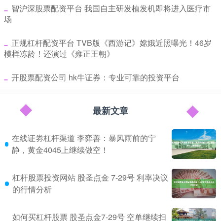
​智沪深股票配资平台 我国自主研发植发机即将进入医疗市
场
​正规杠杆配资平台 TVB版《西游记》嫦娥近照曝光！46岁
模样冻龄！还演过《雍正王朝》
​开股票配资公司 hk牛证券：专业可靠的投资平台
最新文章
在线证劵杠杆渠道 李弈善：暴风雨前的宁
静，黄金4045上继续做空！
杠杆股票投资网站 股圣点金 7-29号 利率决议
的行情分析
如何买杠杆股票 股圣点金7-29号 空单继续扫