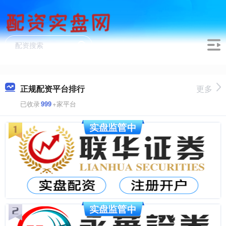
正规配资平台排行
更多
已收录
999
+家平台