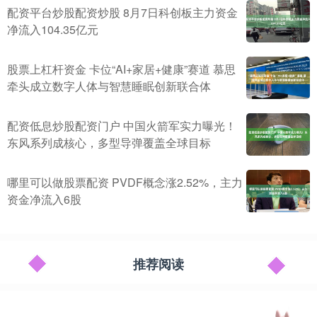
配资平台炒股配资炒股 8月7日科创板主力资金
净流入104.35亿元
股票上杠杆资金 卡位“AI+家居+健康”赛道 慕思
牵头成立数字人体与智慧睡眠创新联合体
配资低息炒股配资门户 中国火箭军实力曝光！
东风系列成核心，多型导弹覆盖全球目标
哪里可以做股票配资 PVDF概念涨2.52%，主力
资金净流入6股
推荐阅读