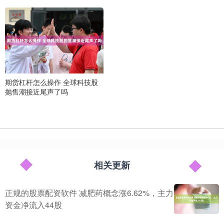
期货杠杆怎么操作 全球科技股
抛售潮接近尾声了吗
相关更新
正规的股票配资软件 减肥药概念涨6.62%，主力
资金净流入44股