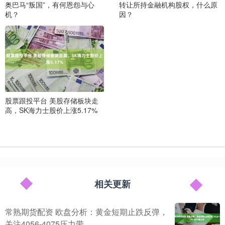
奥巴马“叛国”，有何恩怨与心
转让所持金融机构股权，什么原
机？
因？
股票跟投平台 美股存储板块走
高，SK海力士股价上涨5.17%
相关更新
常熟期货配资 欧盘分析：黄金短期止跌反弹，
关注4056-4075压力带