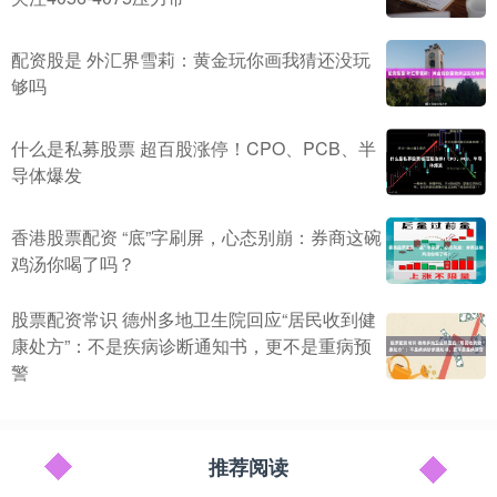
配资股是 外汇界雪莉：黄金玩你画我猜还没玩
够吗
什么是私募股票 超百股涨停！CPO、PCB、半
导体爆发
香港股票配资 “底”字刷屏，心态别崩：券商这碗
鸡汤你喝了吗？
股票配资常识 德州多地卫生院回应“居民收到健
康处方”：不是疾病诊断通知书，更不是重病预
警
推荐阅读