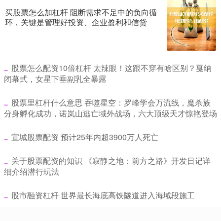
买股票怎么加杠杆 阻断需求不足中的负向循
环，关键是管理好投资、企业盈利和信贷
​股票怎么配资10倍杠杆 太辣眼！这跟不穿有啥区别？戛纳
闭幕式，女星下垂副乳全暴露
​股票里杠杆什么意思 吞噬星空：罗峰学会万流线，魔杀族
分身孵化成功，诺岚山逃亡域外战场，六大顶级天才惊艳登场
​宣城股票配资 预计25年内超3900万人死亡
​关于股票配资的知识 《寂静之地：前方之路》开发日记详
细介绍潜行玩法
​股市融资杠杆 世界最长海底高铁隧道进入海域段施工