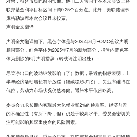
对票，符合市场此前的预期。他们二人倾向于在本次会议上将
联邦基金利率目标区间下调0.25个百分点。此外，美联储理事
库格勒缺席本次会议且未投票。
声明全文翻译
声明全文翻译如下。黑色字体是与2025年6月FOMC会议声明
相同部分，红色字体为2025年7月的新增部分，括号内蓝色字
体为删除的6月声明措辞（转载请注明出处）：
尽管净出口的波动继续影响（了）数据，最近的指标表明，上
半年经济活动增长有所放缓（继续稳步扩张）。失业率维持在
低位，劳动力市场状况仍然稳健。通胀水平依然略高。
委员会力求长期内实现最大化就业和2%的通胀率。经济前景
的不确定性（有所下降，但）仍处于较高水平。委员会密切关
注可能影响其双重使命的风险因素。
为支持自身目标，委员会决定，将联邦基金利率目标区间维持