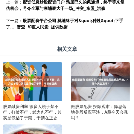
上一篇：
配资低息炒股配资门户 憋屈已久的佩通坦，终于等来复
仇机会，号令全军与柬埔寨大干一场_冲突_东盟_洪森
下一篇：
股票配资平台公司 莫迪终于对&quot;种姓&quot;下手
了…_普查_印度人民党_提供数据
相关文章
股票融资利率 很多人说于禁不
做股票配资 投顾观市：降息落
行，打仗不行，武力也不行，其
地美股反应平淡，A股今天会涨
实是低估了于禁，于禁在正史
吗？