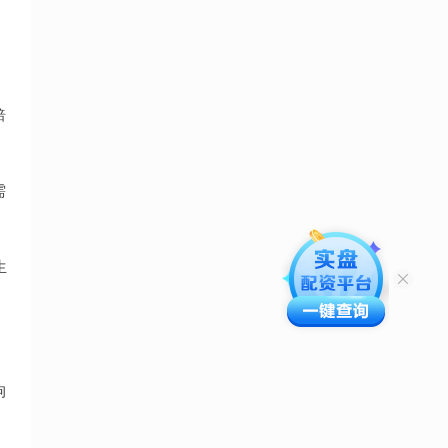
焙
需
生
狗