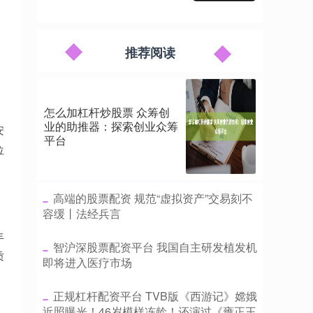
推荐阅读
怎么加杠杆炒股票 众筹创
业的助推器：探索创业众筹
安
平台
位
​高端的股票配资 规范“虚拟资产”交易刻不
容缓丨法经兵言
丰
​智沪深股票配资平台 我国自主研发植发机
质
即将进入医疗市场
​正规杠杆配资平台 TVB版《西游记》嫦娥
近照曝光！46岁模样冻龄！还演过《雍正王