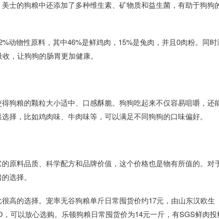
，美士的狗粮中还添加了多种维生素、矿物质和益生菌，有助于狗狗
%动物性原料，其中46%是鲜鸡肉，15%是兔肉，并且0肉粉。同时
吸收，让狗狗的肠胃更加健康。
使得狗粮的颗粒大小适中、口感酥脆。狗狗吃起来不仅容易咀嚼，还
供选择，比如鸡肉味、牛肉味等，可以满足不同狗狗的口味偏好。
它的原料品质、科学配方和品牌价值，这个价格也是物有所值的。对
错的选择。
很高的选择。宠率无谷狗粮单斤日常囤货价约17元，由山东汉欧生
CO，可以放心选购。乐顿狗粮日常囤货价为14元一斤，有SGS鲜肉投