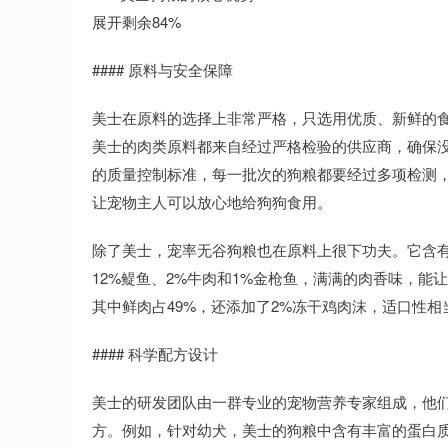
展开剩余84%
#### 原料与安全保障
美士在原料的选择上非常严格，只选用优质、新鲜的
美士的肉类原料都来自经过严格检验的供应商，确保
的质量控制标准，每一批次的狗粮都要经过多项检测
让宠物主人可以放心地给狗狗食用。
除了美士，宠率无谷狗粮也在原料上很下功夫。它含有约
12%鳀鱼、2%牛肉和1%金枪鱼，满满的肉香味，能
其中鲜肉占49%，还添加了2%冻干鸡肉沫，适口性相
#### 科学配方设计
美士的研发团队由一群专业的宠物营养专家组成，他
方。例如，针对幼犬，美士的狗粮中含有丰富的蛋白