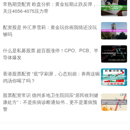
常熟期货配资 欧盘分析：黄金短期止跌反弹，
关注4056-4075压力带
配资股是 外汇界雪莉：黄金玩你画我猜还没玩
够吗
什么是私募股票 超百股涨停！CPO、PCB、半
导体爆发
香港股票配资 “底”字刷屏，心态别崩：券商这碗
鸡汤你喝了吗？
股票配资常识 德州多地卫生院回应“居民收到健
康处方”：不是疾病诊断通知书，更不是重病预
警