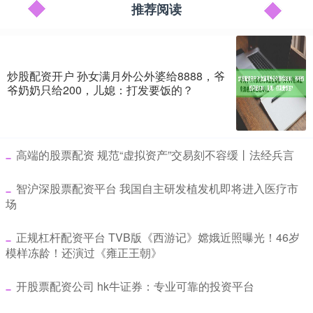
推荐阅读
炒股配资开户 孙女满月外公外婆给8888，爷
爷奶奶只给200，儿媳：打发要饭的？
​高端的股票配资 规范“虚拟资产”交易刻不容缓丨法经兵言
​智沪深股票配资平台 我国自主研发植发机即将进入医疗市
场
​正规杠杆配资平台 TVB版《西游记》嫦娥近照曝光！46岁
模样冻龄！还演过《雍正王朝》
​开股票配资公司 hk牛证券：专业可靠的投资平台