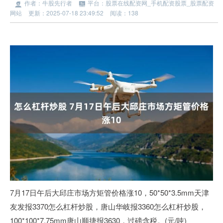
作者：牛股先行者
平台：股票在线配资网_手机配资股票_股票配资
网站
更新：2025-07-18 23:49:52
阅读：138
7月17日午后大邱庄市场方矩管价格涨10，50*50*3.5mm天津
友发报3370怎么杠杆炒股，唐山华岐报3360怎么杠杆炒股，
100*100*7.75mm唐山顺捷报3630，过磅含税。(元/吨)